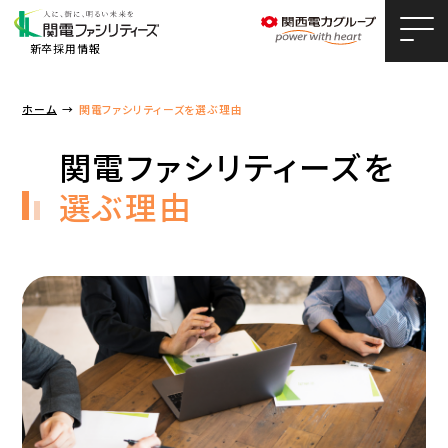
新卒採用情報
ホーム
関電ファシリティーズを選ぶ理由
Home
関電ファシリティーズを
トップページ
選ぶ理由
About
3分で知る関電ファシリティーズ
KFAブランドビジョン「Facility Driven」
事業・業務内容について
Work & People
社員インタビュー
若手技術者座談会