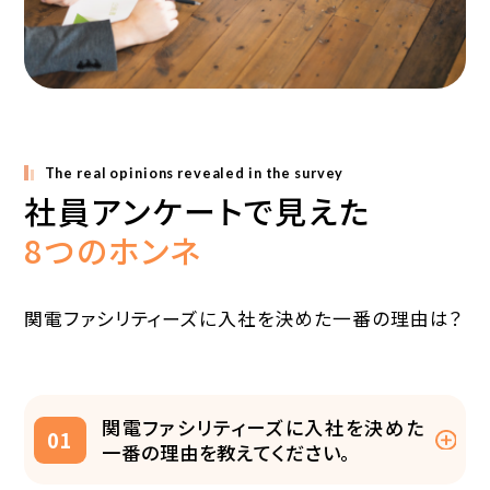
先輩社員のキャリアパス
関電ファシリティーズを選ぶ理由
WorkStyle
拠点紹介
The real opinions revealed in the survey
人財育成プログラム
社員アンケートで見えた
福利厚生
8つのホンネ
Information
関電ファシリティーズに入社を決めた一番の理由は？
募集要項・選考フロー
よくあるご質問
関電ファシリティーズに入社を決めた
01
一番の理由を教えてください。