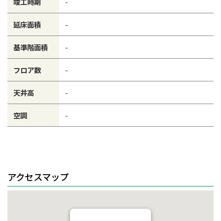
竣工時期
-
延床面積
-
基準階面積
-
フロア数
-
天井高
-
空調
-
アクセスマップ