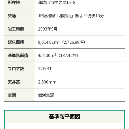
所在地
和歌山市中之島1518
交通
JR阪和線「和歌山」駅より徒歩13分
竣工時期
1993年9月
2
延床面積
9,014.81m
（2,726.98坪）
2
基準階面積
454.30m
（137.42坪）
フロア数
12F/B1
天井高
2,500mm
空調
個別空調
基準階平面図