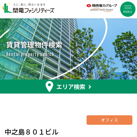
MENU
賃貸管理物件検索
Rental property search
エリア検索
オフィス
中之島８０１ビル